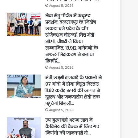
August 5, 2026
सेवा सेतु पोर्टल में उत्कृष्ट
प्रदर्शन: बलरामपुर के निर्दोष
लकड़ा बने प्रदेश के टॉप
ट्रांजैक्शन वीएलई, वित्त मंत्री
ओ.पी. चौधरी ने किया
सम्मानित, 13,912 आवेदनों के
सफल निराकरण से बनाया
रिकॉर्ड…
August 5, 2026
मंत्री लक्ष्मी राजवाड़े के प्रयासों से
97 गांवों में होगा विद्युत विस्तार,
11.62 करोड़ रुपये की लागत से
दूरस्थ और जनजातीय क्षेत्रों तक
पहुंचेगी बिजली…
August 5, 2026
उप मुख्यमंत्री अरुण साव ने
कैबिनेट की बैठक में लिए गए
निर्णयों की जानकारी दी….