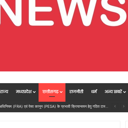
राज्य
मध्यप्रदेश
छत्तीसगढ़
राजनीती
धर्म
अन्य खबरें
सेवा सेतु पोर्टल में उत्कृष्ट प्रदर्शन: बलरामपुर के निर्दोष लकड़ा बने प्रदेश के टॉप ट्रांजैक्शन वीएलई, वित्त मंत्री ओ.पी. चौधरी ने किया सम्मानित, 13,912 आवेदनों के सफल निराकरण से बनाया रिकॉर्ड…