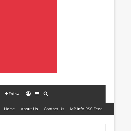
Log In
Sidebar
Search for
Follow
Home
About Us
Contact Us
MP Info RSS Feed