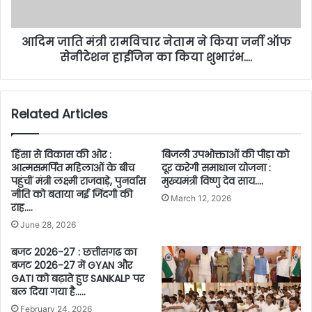
आदिम जाति मंत्री रामविचार नेताम ने किया जर्नी ऑफ
सेनीटेशन हाईजिन का किया शुभारंभ….
Related Articles
हिंसा से विकास की ओर :
बिजली उपभोक्ताओं की पीड़ा को
आत्मसमर्पित महिलाओं के बीच
दूर करेगी समाधान योजना :
पहुंचीं मंत्री लक्ष्मी राजवाड़े, पुनर्वास
मुख्यमंत्री विष्णु देव साय….
नीति को बताया नई जिंदगी की
March 12, 2026
राह….
June 28, 2026
बजट 2026-27 : छत्तीसगढ का
बजट 2026-27 में GYAN और
GATI को बढ़ाते हुए SANKALP पर
बल दिया गया है…..
February 24, 2026